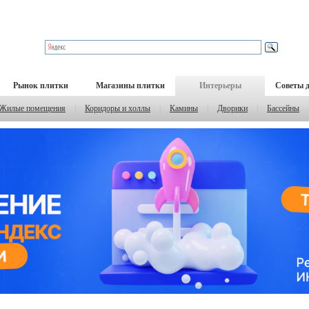
Рынок плитки
Магазины плитки
Интерьеры
Советы 
Жилые помещения
|
Коридоры и холлы
|
Камины
|
Дворики
|
Бассейны