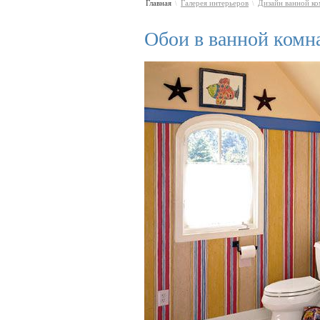
Главная
Галерея интерьеров
Дизайн ванной к
\
\
Обои в ванной комн