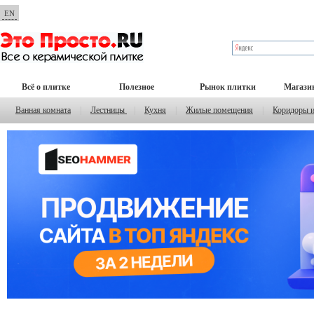
EN
Всё о плитке
Полезное
Рынок плитки
Магази
Ванная комната
|
Лестницы
|
Кухня
|
Жилые помещения
|
Коридоры 