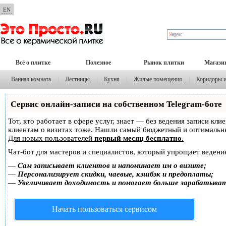
EN
Всё о плитке
Полезное
Рынок плитки
Магази
Ванная комната
|
Лестницы
|
Кухня
|
Жилые помещения
|
Коридоры 
Сервис онлайн-записи на собственном Telegram-боте
Тот, кто работает в сфере услуг, знает — без ведения записи кл
клиентам о визитах тоже. Нашли самый бюджетный и оптимальн
Для новых пользователей
первый месяц бесплатно
.
Чат-бот для мастеров и специалистов, который упрощает ведение
—
Сам записывает клиентов и напоминает им о визите;
—
Персонализирует скидки, чаевые, кэшбэк и предоплаты;
—
Увеличивает доходимость и помогает больше зарабатыва
Начать пользоваться сервисом