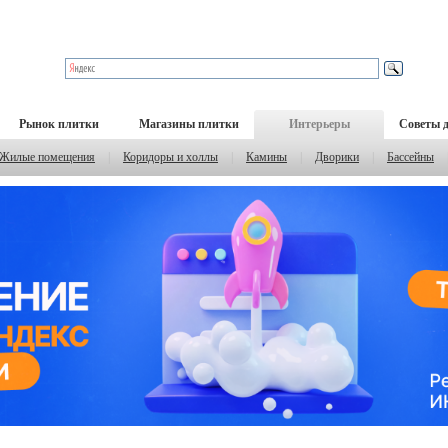
Рынок плитки
Магазины плитки
Интерьеры
Советы 
Жилые помещения
|
Коридоры и холлы
|
Камины
|
Дворики
|
Бассейны