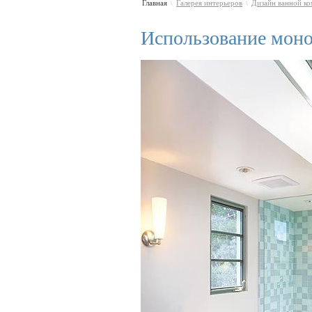
Главная
Галерея интерьеров
Дизайн ванной к
\
\
Использование моно