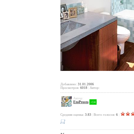
Добавлено:
31.01.2006
Просмотров:
6018
|
Автор:
Автор:
EtoProsto
+14
Cредняя оценка:
3.83
|
Всего голосов:
6
|