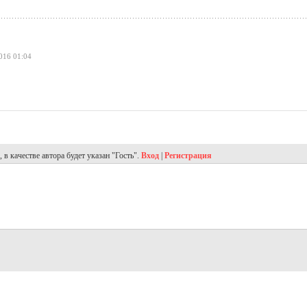
016 01:04
в качестве автора будет указан "Гость".
Вход
|
Регистрация