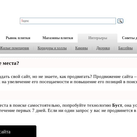
Рынок плитки
Магазины плитки
Интерьеры
Советы 
Жилые помещения
|
Коридоры и холлы
|
Камины
|
Дворики
|
Бассейны
е места?
дать свой сайт, но не знаете, как продвигать? Продвижение сайта –
 на увеличение его посещаемости и повышение его позиций в поис
места в поиске самостоятельно, попробуйте технологию
Буст
, она у
ечение первых 7 дней. Если ни один запрос у вас не продвинется в
сайта