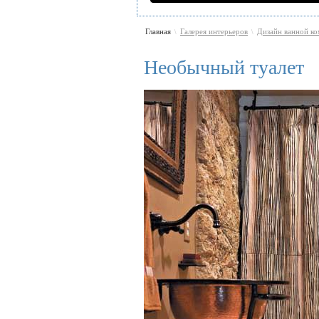
Главная
Галерея интерьеров
Дизайн ванной к
\
\
Необычный туалет