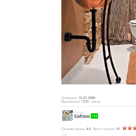
Добавлено:
31.01.2006
Просмотров:
7333
|
Автор:
Автор:
EtoProsto
+14
Cредняя оценка:
4.6
|
Всего голосов:
10
|