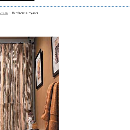
омнаты
Необычный туалет
\