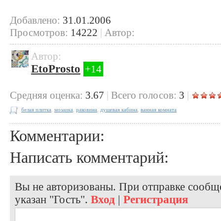
Добавлено:
31.01.2006
Просмотров:
14222
|
Автор:
Автор:
EtoProsto
+14
Cредняя оценка:
3.67
|
Всего голосов:
3
|
белая плитка
,
мозаика
,
раковина
,
душевая кабина
,
ванная комната
Комментарии:
Написать комментарий:
Вы не авторизованы. При отправке сообще
указан "Гость".
Вход
|
Регистрация