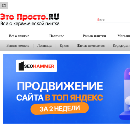
EN
Всё о плитке
Полезное
Рынок плитки
Магази
Ванная комната
|
Лестницы
|
Кухня
|
Жилые помещения
|
Коридоры 