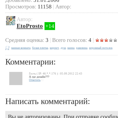
Просмотров:
11158
|
Автор:
Автор:
EtoProsto
+14
Cредняя оценка:
3
|
Всего голосов:
4
|
ванная комната
,
белая плитка
,
кирпич
,
душ
,
ванна
,
раковина
,
неровный потолок
Комментарии:
Гость ( IP: 46.*.*.176 )
|
05.09.2012 22:43
А где дизайн???
Ответить
|
|
Написать комментарий:
Вы не авторизованы. При отправке сообще