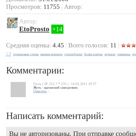
Просмотров:
11755
|
Автор:
Автор:
EtoProsto
+14
Cредняя оценка:
4.45
|
Всего голосов:
11
|
оранжевые стены
,
ванная комната
,
стеклоблоки
,
белая плитка
,
зеркало
,
раковина
,
те
Комментарии:
Гость ( IP: 212.*.*.235 )
|
14.02.2011 19:37
Жуть - цыганский самоделкин.
Ответить
|
|
Написать комментарий:
Вы не авторизованы. При отправке сообще