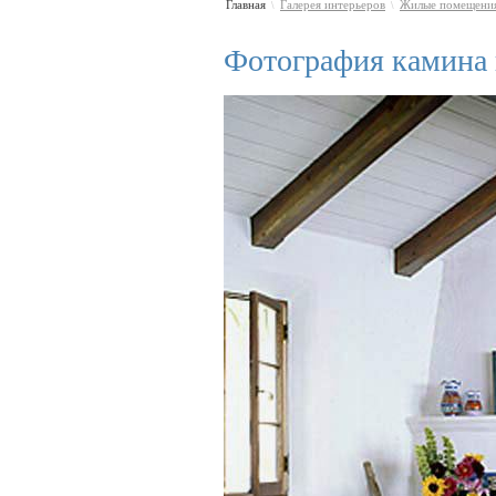
Главная
Галерея интерьеров
Жилые помещени
\
\
Фотография камина 