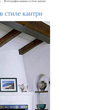
я
Фотография камина в стиле кантри
\
в стиле кантри