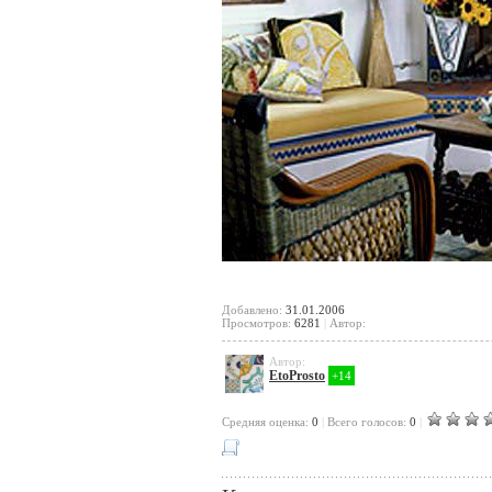
Добавлено:
31.01.2006
Просмотров:
6281
|
Автор:
Автор:
EtoProsto
+14
Cредняя оценка:
0
|
Всего голосов:
0
|