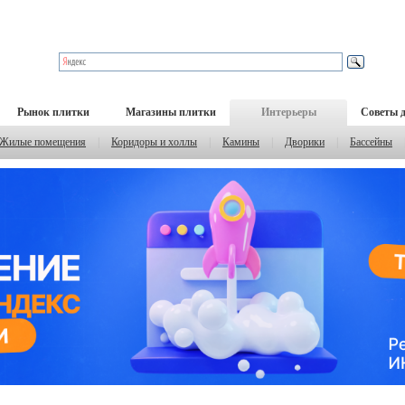
Рынок плитки
Магазины плитки
Интерьеры
Советы 
Жилые помещения
|
Коридоры и холлы
|
Камины
|
Дворики
|
Бассейны