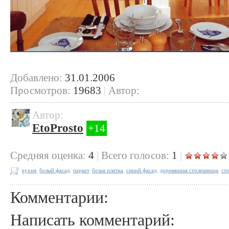
Добавлено:
31.01.2006
Просмотров:
19683
|
Автор:
Автор:
EtoProsto
+14
Cредняя оценка:
4
|
Всего голосов:
1
|
кухня
,
белый фасад
,
паркет
,
белая плитка
,
синий фасад
,
деревянная столешница
,
ст
Комментарии:
Написать комментарий: