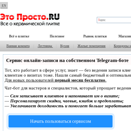
EN
Всё о плитке
Полезное
Рынок плитки
Магази
Ванная комната
|
Лестницы
|
Кухня
|
Жилые помещения
|
Коридоры 
Сервис онлайн-записи на собственном Telegram-боте
Тот, кто работает в сфере услуг, знает — без ведения записи кл
клиентам о визитах тоже. Нашли самый бюджетный и оптимальн
Для новых пользователей
первый месяц бесплатно
.
Чат-бот для мастеров и специалистов, который упрощает ведение
—
Сам записывает клиентов и напоминает им о визите;
—
Персонализирует скидки, чаевые, кэшбэк и предоплаты;
—
Увеличивает доходимость и помогает больше зарабатыва
Начать пользоваться сервисом