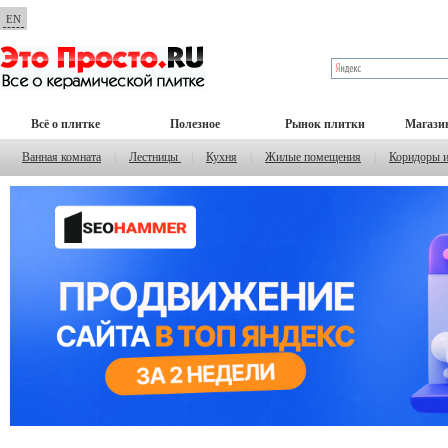
EN
Всё о плитке
Полезное
Рынок плитки
Магази
Ванная комната
|
Лестницы
|
Кухня
|
Жилые помещения
|
Коридоры 