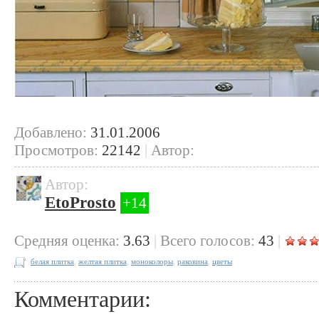
Добавлено:
31.01.2006
Просмотров:
22142
|
Автор:
Автор:
EtoProsto
+14
Cредняя оценка:
3.63
|
Всего голосов:
43
|
белая плитка
,
желтая плитка
,
моноколоры
,
раковина
,
цветы
Комментарии: