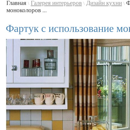
Главная
Галерея интерьеров
Дизайн кухни
Ф
\
\
\
моноколоров ...
Фартук с использование мо