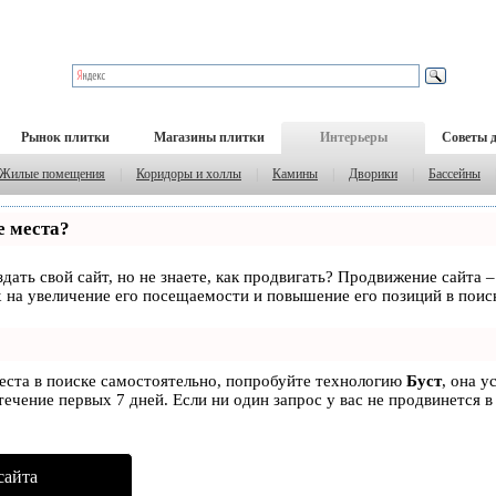
Рынок плитки
Магазины плитки
Интерьеры
Советы 
Жилые помещения
|
Коридоры и холлы
|
Камины
|
Дворики
|
Бассейны
е места?
дать свой сайт, но не знаете, как продвигать? Продвижение сайта –
 на увеличение его посещаемости и повышение его позиций в поис
места в поиске самостоятельно, попробуйте технологию
Буст
, она у
ечение первых 7 дней. Если ни один запрос у вас не продвинется в
сайта