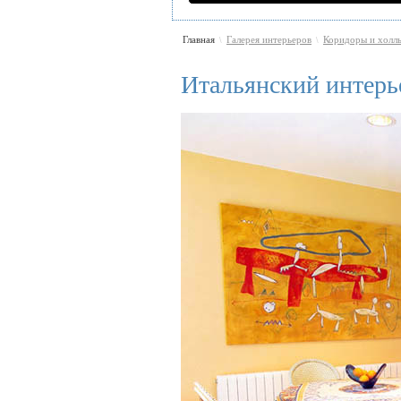
Главная
Галерея интерьеров
Коридоры и холл
\
\
Итальянский интерь