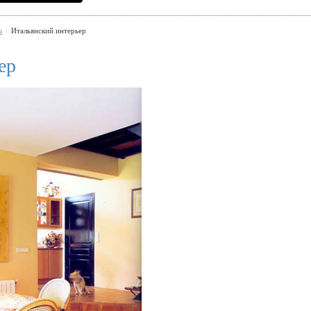
ы
Итальянский интерьер
\
ер