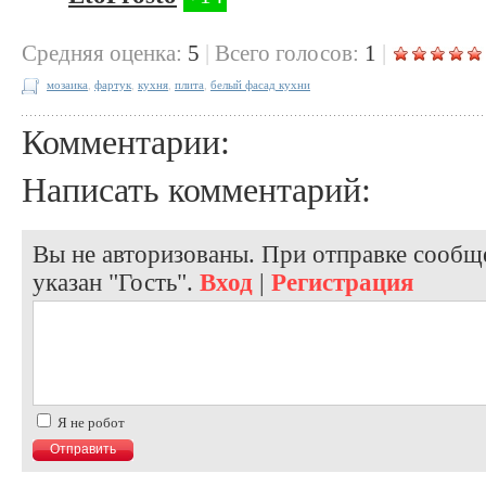
Cредняя оценка:
5
|
Всего голосов:
1
|
мозаика
,
фартук
,
кухня
,
плита
,
белый фасад кухни
Комментарии:
Написать комментарий:
Вы не авторизованы. При отправке сообще
указан "Гость".
Вход
|
Регистрация
Я не робот