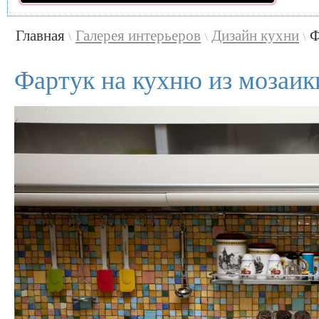
Главная
Галерея интерьеров
Дизайн кухни
Ф
\
\
\
Фартук на кухню из мозаик