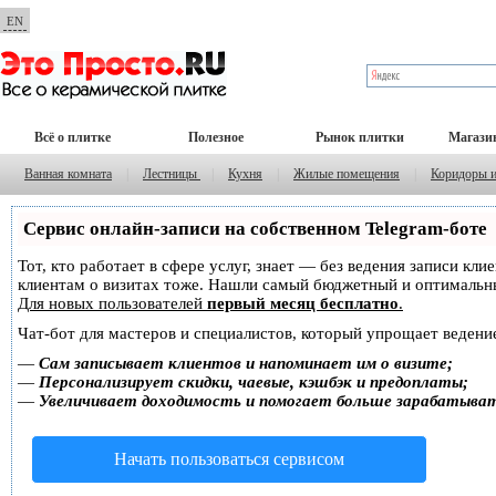
EN
Всё о плитке
Полезное
Рынок плитки
Магази
Ванная комната
|
Лестницы
|
Кухня
|
Жилые помещения
|
Коридоры 
Сервис онлайн-записи на собственном Telegram-боте
Тот, кто работает в сфере услуг, знает — без ведения записи кл
клиентам о визитах тоже. Нашли самый бюджетный и оптимальн
Для новых пользователей
первый месяц бесплатно
.
Чат-бот для мастеров и специалистов, который упрощает ведение
—
Сам записывает клиентов и напоминает им о визите;
—
Персонализирует скидки, чаевые, кэшбэк и предоплаты;
—
Увеличивает доходимость и помогает больше зарабатыва
Начать пользоваться сервисом