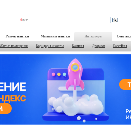
Рынок плитки
Магазины плитки
Интерьеры
Советы 
Жилые помещения
|
Коридоры и холлы
|
Камины
|
Дворики
|
Бассейны