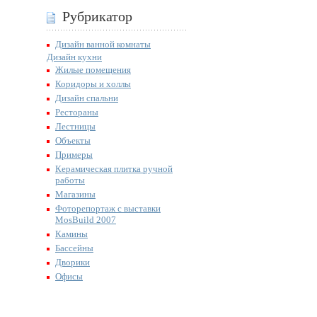
Рубрикатор
Дизайн ванной комнаты
Дизайн кухни
Жилые помещения
Коридоры и холлы
Дизайн спальни
Рестораны
Лестницы
Объекты
Примеры
Керамическая плитка ручной
работы
Магазины
Фоторепортаж с выставки
MosBuild 2007
Камины
Бассейны
Дворики
Офисы