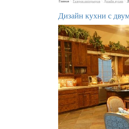
Главная
Галерея интерьеров
Дизайн кухни
Д
\
\
\
Дизайн кухни с дву