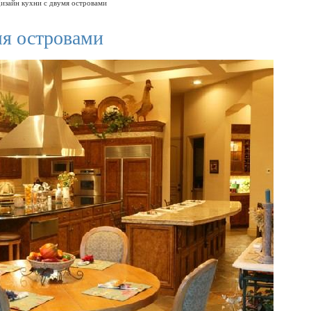
изайн кухни с двумя островами
мя островами