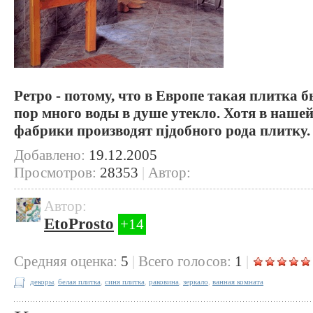
Ретро - потому, что в Европе такая плитка бы
пор много воды в душе утекло. Хотя в наше
фабрики производят пjдобного рода плитку.
Добавлено:
19.12.2005
Просмотров:
28353
|
Автор:
Автор:
EtoProsto
+14
Cредняя оценка:
5
|
Всего голосов:
1
|
декоры
,
белая плитка
,
синя плитка
,
раковина
,
зеркало
,
ванная комната