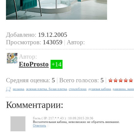
Добавлено:
19.12.2005
Просмотров:
143059
|
Автор:
Автор:
EtoProsto
+14
Cредняя оценка:
5
|
Всего голосов:
5
|
мозаика
,
зеленая плитка. белая плитка
,
стеклоблоки
,
душевая кабина
,
раковина. ван
Комментарии:
Гость ( IP: 217.*.*.43 )
|
10.09.2015 20:36
Восхитительная кабина, невозможно не обратить внимание.
Ответить
|
|