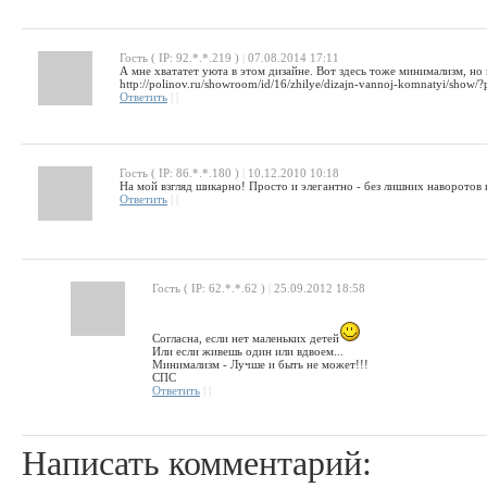
Гость ( IP: 92.*.*.219 )
|
07.08.2014 17:11
А мне хвататет уюта в этом дизайне. Вот здесь тоже минимализм, но 
http://polinov.ru/showroom/id/16/zhilye/dizajn-vannoj-komnatyi/show/?
Ответить
|
|
Гость ( IP: 86.*.*.180 )
|
10.12.2010 10:18
На мой взгляд шикарно! Просто и элегантно - без лишних наворотов и
Ответить
|
|
Гость ( IP: 62.*.*.62 )
|
25.09.2012 18:58
Согласна, если нет маленьких детей
Или если живешь один или вдвоем...
Минимализм - Лучше и быть не может!!!
СПС
Ответить
|
|
Написать комментарий: