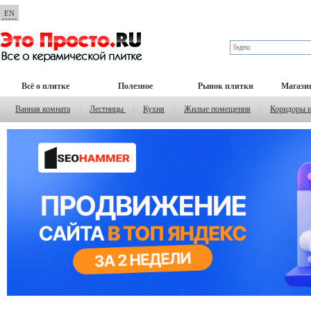
EN
Всё о плитке
Полезное
Рынок плитки
Магази
Ванная комната
|
Лестницы
|
Кухня
|
Жилые помещения
|
Коридоры 