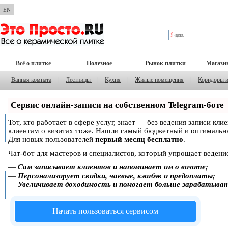
EN
Всё о плитке
Полезное
Рынок плитки
Магази
Ванная комната
|
Лестницы
|
Кухня
|
Жилые помещения
|
Коридоры 
Сервис онлайн-записи на собственном Telegram-боте
Тот, кто работает в сфере услуг, знает — без ведения записи кл
клиентам о визитах тоже. Нашли самый бюджетный и оптимальн
Для новых пользователей
первый месяц бесплатно
.
Чат-бот для мастеров и специалистов, который упрощает ведение
—
Сам записывает клиентов и напоминает им о визите;
—
Персонализирует скидки, чаевые, кэшбэк и предоплаты;
—
Увеличивает доходимость и помогает больше зарабатыва
Начать пользоваться сервисом