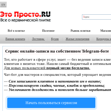
EN
Всё о плитке
Полезное
Рынок плитки
Магази
Ванная комната
|
Лестницы
|
Кухня
|
Жилые помещения
|
Коридоры 
Сервис онлайн-записи на собственном Telegram-боте
Тот, кто работает в сфере услуг, знает — без ведения записи кл
клиентам о визитах тоже. Нашли самый бюджетный и оптимальн
Для новых пользователей
первый месяц бесплатно
.
Чат-бот для мастеров и специалистов, который упрощает ведение
—
Сам записывает клиентов и напоминает им о визите;
—
Персонализирует скидки, чаевые, кэшбэк и предоплаты;
—
Увеличивает доходимость и помогает больше зарабатыва
Начать пользоваться сервисом