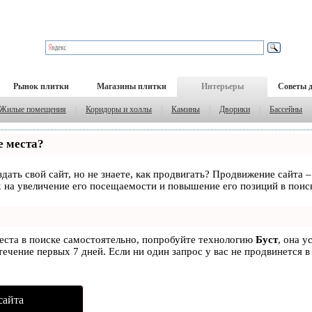
Рынок плитки
Магазины плитки
Интерьеры
Советы 
Жилые помещения
|
Коридоры и холлы
|
Камины
|
Дворики
|
Бассейны
е места?
дать свой сайт, но не знаете, как продвигать? Продвижение сайта –
 на увеличение его посещаемости и повышение его позиций в поис
места в поиске самостоятельно, попробуйте технологию
Буст
, она у
ечение первых 7 дней. Если ни один запрос у вас не продвинется в
сайта