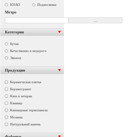
ЮЗАО
Подмосковье
Метро
Категория
Бутик
Качественно и недорого
Эконом
Продукция
Керамическая плитка
Керамогранит
Клеи и затирки
Клинкер
Клинкерные термопанели
Мозаика
Натуральный камень
Фабрики