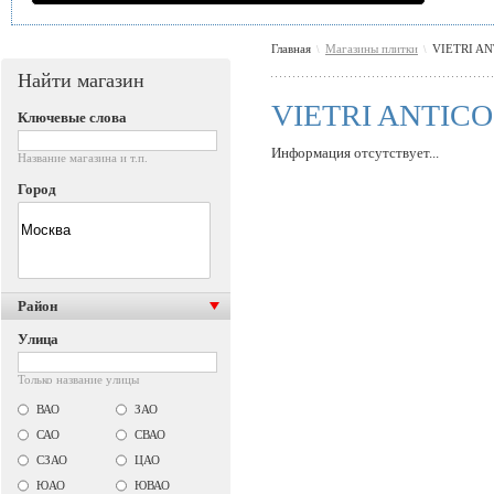
Главная
Магазины плитки
VIETRI A
\
\
Найти магазин
VIETRI ANTICO
Ключевые слова
Информация отсутствует...
Название магазина и т.п.
Город
Район
Улица
Только название улицы
ВАО
ЗАО
САО
СВАО
СЗАО
ЦАО
ЮАО
ЮВАО