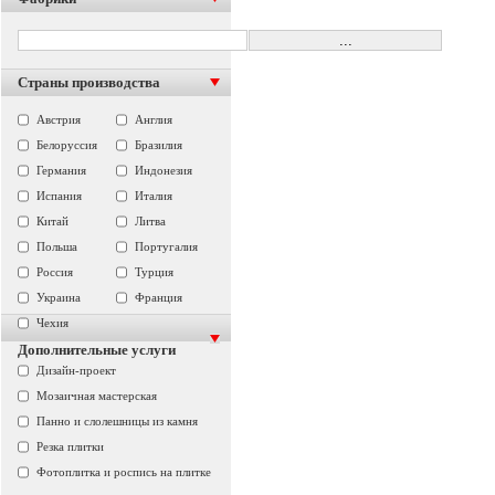
Страны производства
Австрия
Англия
Белоруссия
Бразилия
Германия
Индонезия
Испания
Италия
Китай
Литва
Польша
Португалия
Россия
Турция
Украина
Франция
Чехия
Дополнительные услуги
Дизайн-проект
Мозаичная мастерская
Панно и слолешницы из камня
Резка плитки
Фотоплитка и роспись на плитке