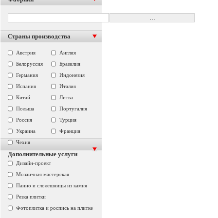
Страны производства
Австрия
Англия
Белоруссия
Бразилия
Германия
Индонезия
Испания
Италия
Китай
Литва
Польша
Португалия
Россия
Турция
Украина
Франция
Чехия
Дополнительные услуги
Дизайн-проект
Мозаичная мастерская
Панно и слолешницы из камня
Резка плитки
Фотоплитка и роспись на плитке