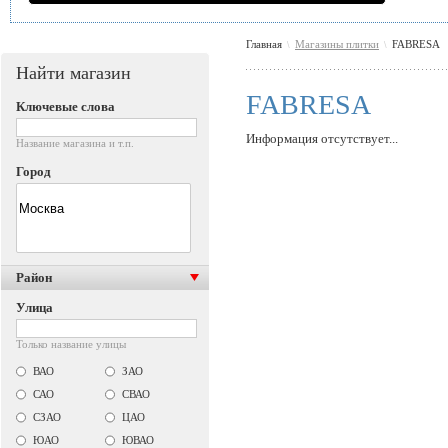
Главная
Магазины плитки
FABRESA
\
\
Найти магазин
FABRESA
Ключевые слова
Информация отсутствует...
Название магазина и т.п.
Город
Район
Улица
Только название улицы
ВАО
ЗАО
САО
СВАО
СЗАО
ЦАО
ЮАО
ЮВАО