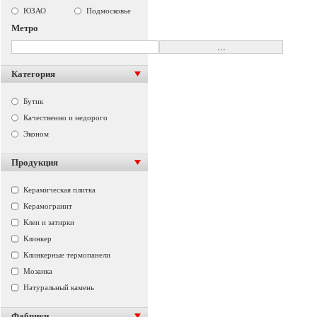
ЮЗАО
Подмосковье
Метро
Категория
Бутик
Качественно и недорого
Эконом
Продукция
Керамическая плитка
Керамогранит
Клеи и затирки
Клинкер
Клинкерные термопанели
Мозаика
Натуральный камень
Фабрики