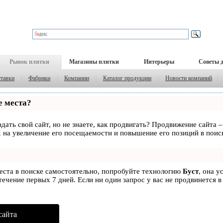
Рынок плитки
Магазины плитки
Интерьеры
Советы 
тавки
|
Фабрики
|
Компании
|
Каталог продукции
|
Новости компаний
|
е места?
дать свой сайт, но не знаете, как продвигать? Продвижение сайта –
 на увеличение его посещаемости и повышение его позиций в поис
места в поиске самостоятельно, попробуйте технологию
Буст
, она у
ечение первых 7 дней. Если ни один запрос у вас не продвинется в
сайта