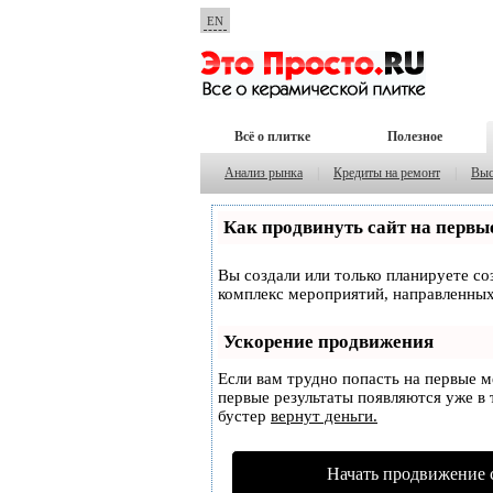
EN
Всё о плитке
Полезное
Анализ рынка
|
Кредиты на ремонт
|
Выс
Как продвинуть сайт на первы
Вы создали или только планируете соз
комплекс мероприятий, направленных
Ускорение продвижения
Если вам трудно попасть на первые 
первые результаты появляются уже в т
бустер
вернут деньги.
Начать продвижение 