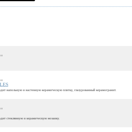
ия
ия
LES
дит напольную и настенную керамическую плитку, глазурованный керамогранит.
ия
дит стеклянную и керамическую мозаику.