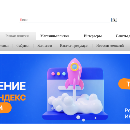
Рынок плитки
Магазины плитки
Интерьеры
Советы 
тавки
|
Фабрики
|
Компании
|
Каталог продукции
|
Новости компаний
|