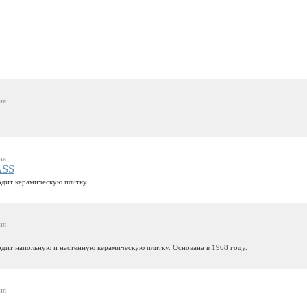
ия
ия
ASS
дит керамическую плитку.
ия
дит напольную и настенную керамическую плитку. Основана в 1968 году.
ия