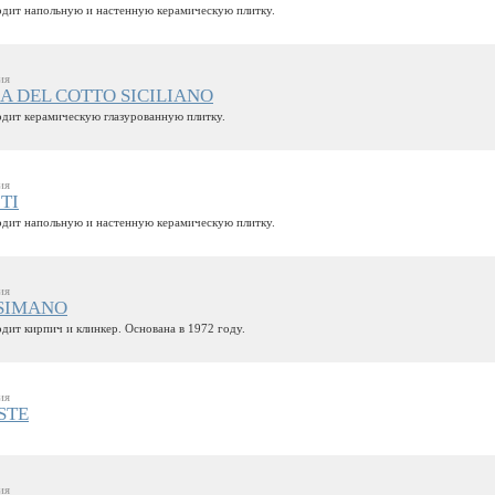
дит напольную и настенную керамическую плитку.
ия
 DEL COTTO SICILIANO
дит керамическую глазурованную плитку.
ия
TI
дит напольную и настенную керамическую плитку.
ия
SIMANO
дит кирпич и клинкер. Основана в 1972 году.
ия
STE
ия