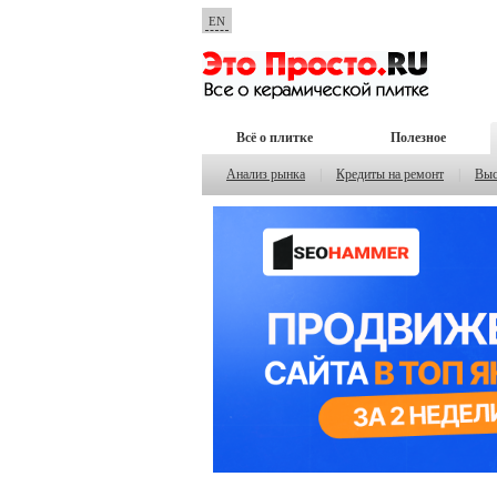
EN
Всё о плитке
Полезное
Анализ рынка
|
Кредиты на ремонт
|
Выс