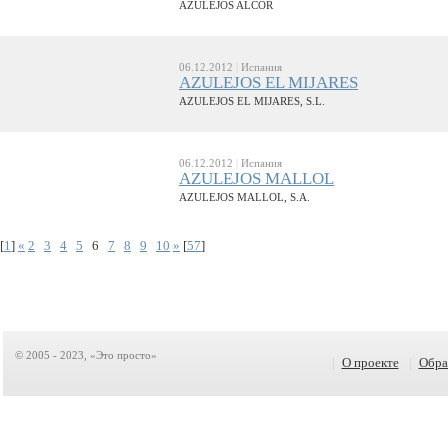
AZULEJOS ALCOR
06.12.2012
|
Испания
AZULEJOS EL MIJARES
AZULEJOS EL MIJARES, S.L.
06.12.2012
|
Испания
AZULEJOS MALLOL
AZULEJOS MALLOL, S.A.
[
1
]
«
2
3
4
5
6
7
8
9
10
»
[
57
]
© 2005 - 2023, «Это просто»
|
О проекте
|
Обра