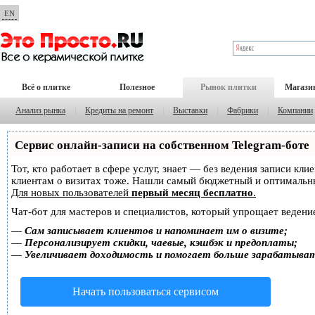
EN
Всё о плитке
Полезное
Рынок плитки
Магази
Анализ рынка
|
Кредиты на ремонт
|
Выставки
|
Фабрики
|
Компании
Сервис онлайн-записи на собственном Telegram-боте
Тот, кто работает в сфере услуг, знает — без ведения записи кл
клиентам о визитах тоже. Нашли самый бюджетный и оптимальн
Для новых пользователей
первый месяц бесплатно
.
Чат-бот для мастеров и специалистов, который упрощает ведение
—
Сам записывает клиентов и напоминает им о визите;
—
Персонализирует скидки, чаевые, кэшбэк и предоплаты;
—
Увеличивает доходимость и помогает больше зарабатыва
Начать пользоваться сервисом