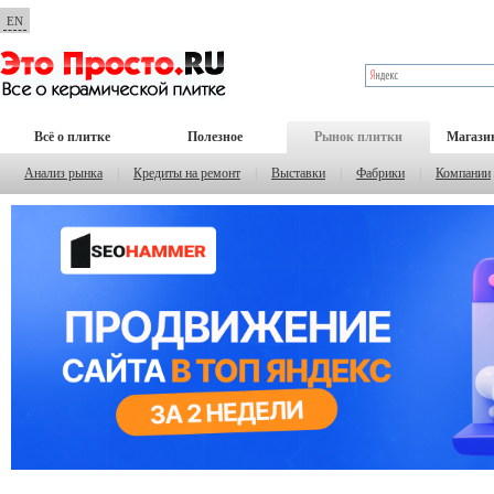
EN
Всё о плитке
Полезное
Рынок плитки
Магази
Анализ рынка
|
Кредиты на ремонт
|
Выставки
|
Фабрики
|
Компании