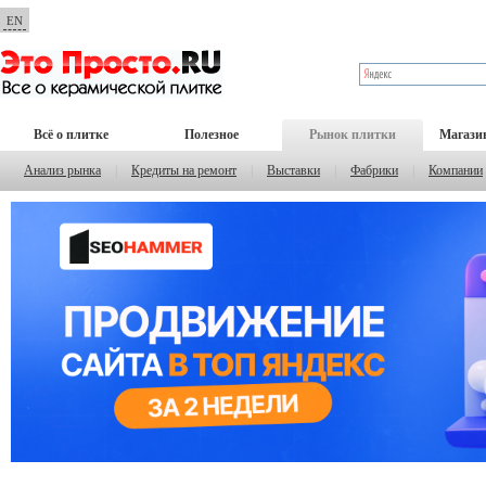
EN
Всё о плитке
Полезное
Рынок плитки
Магази
Анализ рынка
|
Кредиты на ремонт
|
Выставки
|
Фабрики
|
Компании