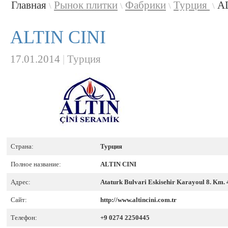
Главная
Рынок плитки
Фабрики
Турция
A
\
\
\
\
ALTIN CINI
17.01.2014
|
Турция
Страна:
Турция
Полное название:
ALTIN CINI
Адрес:
Ataturk Bulvari Eskisehir Karayoul 8. K
Сайт:
http://www.altincini.com.tr
Телефон:
+9 0274 2250445