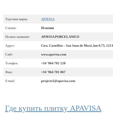
Торговая марка:
APAVISA
Страна:
Испания
Полное название:
APAVISA PORCELANICO
Адрес:
Ctra. Castellón – San Juan de Moró, km 0.75, 121
Сайт:
www.apavisa.com
Телефон:
+34 '964 701 120
Факс:
+34 '964 701 067
E-mail:
projects3@apavisa.com
Где купить плитку APAVISA