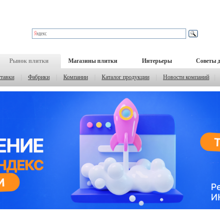
Рынок плитки
Магазины плитки
Интерьеры
Советы 
тавки
|
Фабрики
|
Компании
|
Каталог продукции
|
Новости компаний
|