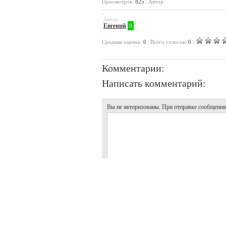
Просмотров:
825
|
Автор:
Автор:
Евгений
0
Cредняя оценка:
0
|
Всего голосов:
0
|
Комментарии:
Написать комментарий:
Вы не авторизованы. При отправке сообщения, 
Я не робот