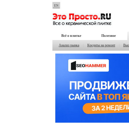
EN
Всё о плитке
Полезное
Анализ рынка
|
Кредиты на ремонт
|
Выс