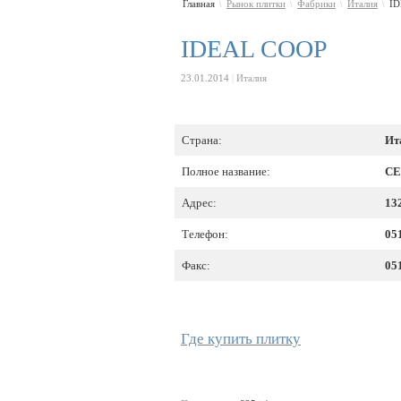
Главная
Рынок плитки
Фабрики
Италия
I
\
\
\
\
IDEAL COOP
23.01.2014
|
Италия
Страна:
Ит
Полное название:
CE
Адрес:
132
Телефон:
05
Факс:
05
Где купить плитку