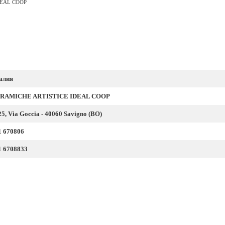
DEAL COOP
алия
RAMICHE ARTISTICE IDEAL COOP
5, Via Goccia - 40060 Savigno (BO)
1 670806
1 6708833