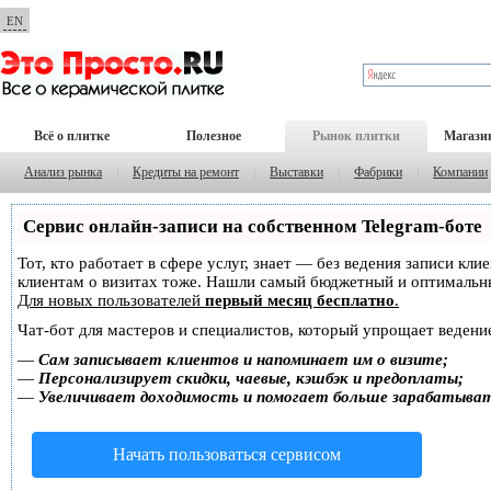
EN
Всё о плитке
Полезное
Рынок плитки
Магази
Анализ рынка
|
Кредиты на ремонт
|
Выставки
|
Фабрики
|
Компании
Сервис онлайн-записи на собственном Telegram-боте
Тот, кто работает в сфере услуг, знает — без ведения записи кл
клиентам о визитах тоже. Нашли самый бюджетный и оптимальн
Для новых пользователей
первый месяц бесплатно
.
Чат-бот для мастеров и специалистов, который упрощает ведение
—
Сам записывает клиентов и напоминает им о визите;
—
Персонализирует скидки, чаевые, кэшбэк и предоплаты;
—
Увеличивает доходимость и помогает больше зарабатыва
Начать пользоваться сервисом