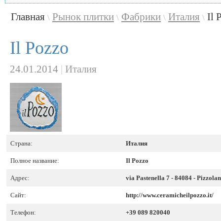
Главная
Рынок плитки
Фабрики
Италия
Il 
\
\
\
\
Il Pozzo
24.01.2014
|
Италия
Страна:
Италия
Полное название:
Il Pozzo
Адрес:
via Pastenella 7 - 84084 - Pizzola
Сайт:
http://www.ceramicheilpozzo.it/
Телефон:
+39 089 820040