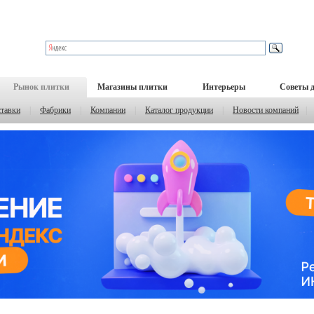
Рынок плитки
Магазины плитки
Интерьеры
Советы 
тавки
|
Фабрики
|
Компании
|
Каталог продукции
|
Новости компаний
|