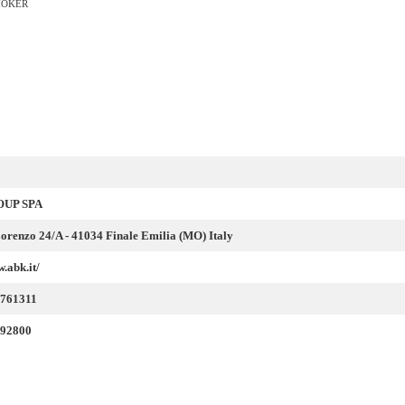
MOKER
UP SPA
orenzo 24/A - 41034 Finale Emilia (MO) Italy
.abk.it/
 761311
 92800