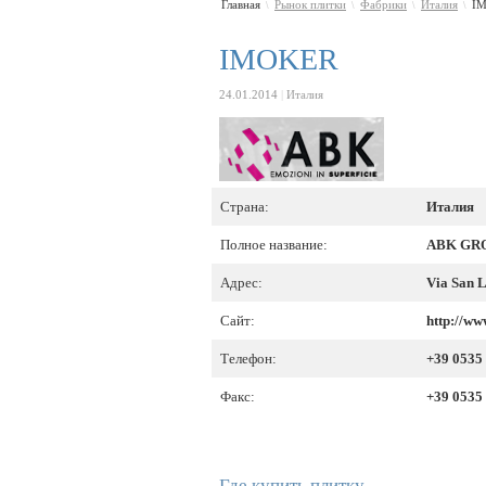
Главная
Рынок плитки
Фабрики
Италия
I
\
\
\
\
IMOKER
24.01.2014
|
Италия
Страна:
Италия
Полное название:
ABK GRO
Адрес:
Via San L
Сайт:
http://www
Телефон:
+39 0535
Факс:
+39 0535
Где купить плитку