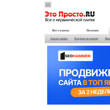
EN
Всё о плитке
Полезное
Анализ рынка
|
Кредиты на ремонт
|
Выс