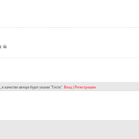
в качестве автора будет указан "Гость".
Вход
|
Регистрация