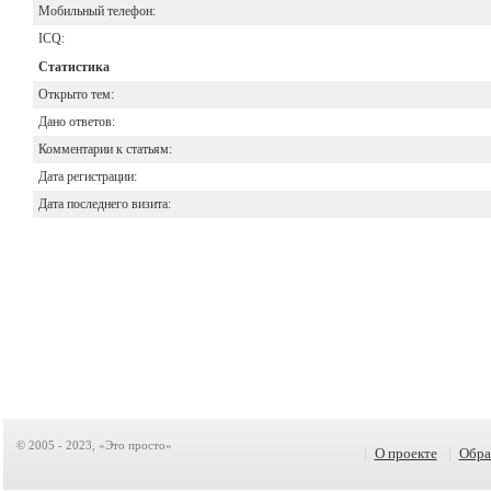
Мобильный телефон:
ICQ:
Статистика
Открыто тем:
Дано ответов:
Комментарии к статьям:
Дата регистрации:
Дата последнего визита:
© 2005 - 2023, «Это просто»
|
О проекте
|
Обра