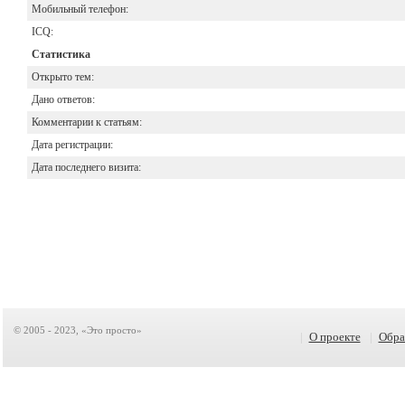
Мобильный телефон:
ICQ:
Статистика
Открыто тем:
Дано ответов:
Комментарии к статьям:
Дата регистрации:
Дата последнего визита:
© 2005 - 2023, «Это просто»
|
О проекте
|
Обра