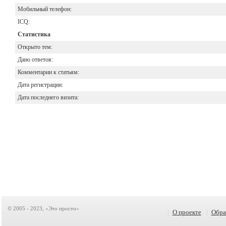
Мобильный телефон:
ICQ:
Статистика
Открыто тем:
Дано ответов:
Комментарии к статьям:
Дата регистрации:
Дата последнего визита:
© 2005 - 2023, «Это просто»
|
О проекте
|
Обра