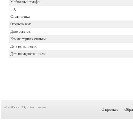
Мобильный телефон:
ICQ:
Статистика
Открыто тем:
Дано ответов:
Комментарии к статьям:
Дата регистрации:
Дата последнего визита:
© 2005 - 2023, «Это просто»
|
О проекте
|
Обра