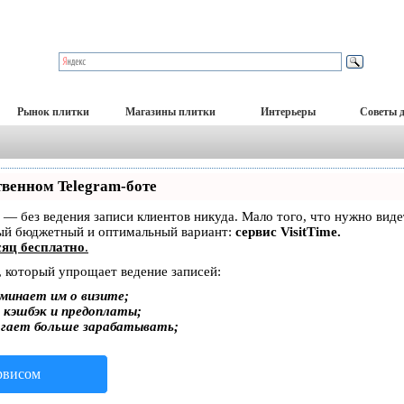
Рынок плитки
Магазины плитки
Интерьеры
Советы 
твенном Telegram-боте
ет — без ведения записи клиентов никуда. Мало того, что нужно вид
мый бюджетный и оптимальный вариант:
сервис VisitTime.
яц бесплатно
.
, который упрощает ведение записей:
минает им о визите;
, кэшбэк и предоплаты;
огает больше зарабатывать;
ервисом