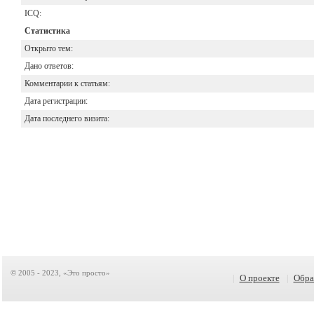
ICQ:
Статистика
Открыто тем:
Дано ответов:
Комментарии к статьям:
Дата регистрации:
Дата последнего визита:
© 2005 - 2023, «Это просто»
|
О проекте
|
Обра