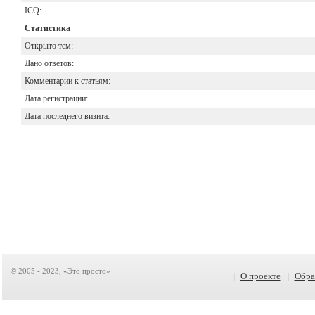
ICQ:
Статистика
Открыто тем:
Дано ответов:
Комментарии к статьям:
Дата регистрации:
Дата последнего визита:
© 2005 - 2023, «Это просто»
|
О проекте
|
Обра