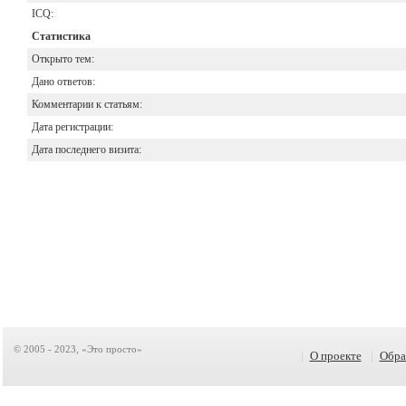
ICQ:
Статистика
Открыто тем:
Дано ответов:
Комментарии к статьям:
Дата регистрации:
Дата последнего визита:
© 2005 - 2023, «Это просто»
|
О проекте
|
Обра