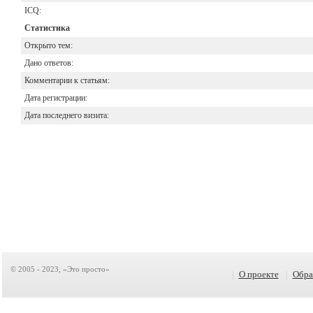
ICQ:
Статистика
Открыто тем:
Дано ответов:
Комментарии к статьям:
Дата регистрации:
Дата последнего визита:
© 2005 - 2023, «Это просто»
|
О проекте
|
Обра