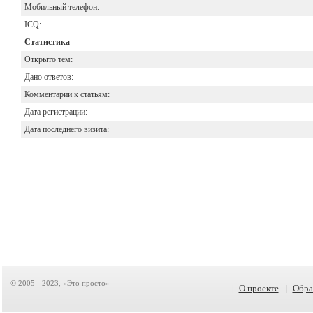
Мобильный телефон:
ICQ:
Статистика
Открыто тем:
Дано ответов:
Комментарии к статьям:
Дата регистрации:
Дата последнего визита:
© 2005 - 2023, «Это просто»
|
О проекте
|
Обра