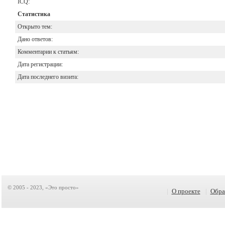
ICQ:
Статистика
Открыто тем:
Дано ответов:
Комментарии к статьям:
Дата регистрации:
Дата последнего визита:
© 2005 - 2023, «Это просто»
|
О проекте
|
Обра