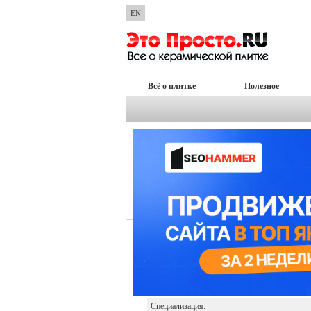
EN
Всё о плитке
Полезное
Nox
Профиль
Избранное
Профиль
Возраст:
Город:
Специализация: