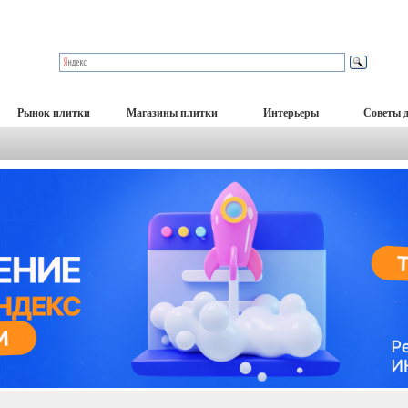
Рынок плитки
Магазины плитки
Интерьеры
Советы 
Отправить сообщение
()
лет