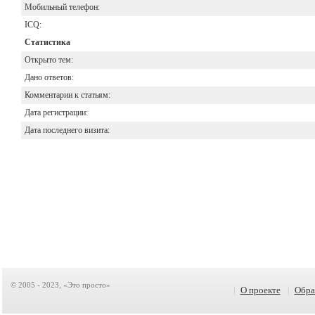
Мобильный телефон:
ICQ:
Статистика
Открыто тем:
Дано ответов:
Комментарии к статьям:
Дата регистрации:
Дата последнего визита:
© 2005 - 2023, «Это просто»
|
О проекте
|
Обра