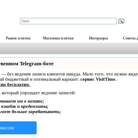
Рынок плитки
Магазины плитки
Интерьеры
Советы 
твенном Telegram-боте
ет — без ведения записи клиентов никуда. Мало того, что нужно вид
мый бюджетный и оптимальный вариант:
сервис VisitTime.
яц бесплатно
.
, который упрощает ведение записей:
минает им о визите;
, кэшбэк и предоплаты;
огает больше зарабатывать;
ервисом