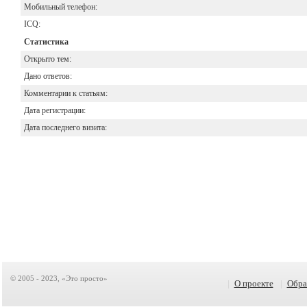
Мобильный телефон:
ICQ:
Статистика
Открыто тем:
Дано ответов:
Комментарии к статьям:
Дата регистрации:
Дата последнего визита:
© 2005 - 2023, «Это просто»
|
О проекте
|
Обра