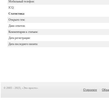
Мобильный телефон:
ICQ:
Статистика
Открыто тем:
Дано ответов:
Комментарии к статьям:
Дата регистрации:
Дата последнего визита:
© 2005 - 2023, «Это просто»
|
О проекте
|
Обра