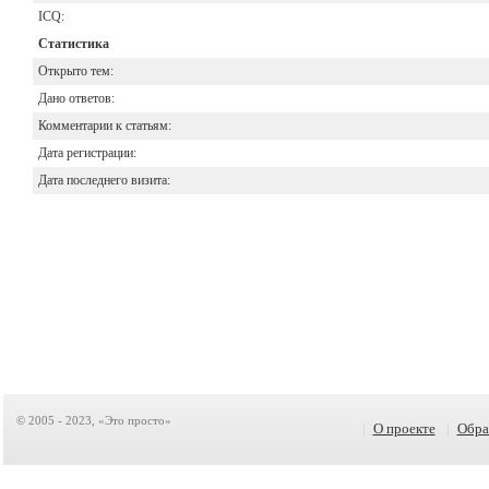
ICQ:
Статистика
Открыто тем:
Дано ответов:
Комментарии к статьям:
Дата регистрации:
Дата последнего визита:
© 2005 - 2023, «Это просто»
|
О проекте
|
Обра