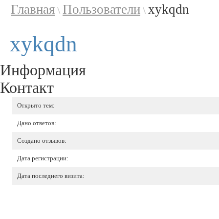
Главная
Пользователи
xykqdn
\
\
xykqdn
Информация
Контакт
Открыто тем:
Дано ответов:
Создано отзывов:
Дата регистрации:
Дата последнего визита: