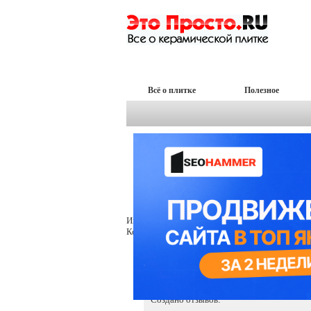
Всё о плитке
Полезное
Главная
Пользователи
kunyanstone
\
\
kunyanstone
Информация
Контакт
Открыто тем:
Дано ответов:
Создано отзывов: